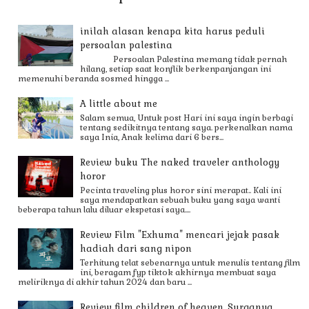
inilah alasan kenapa kita harus peduli
persoalan palestina
Persoalan Palestina memang tidak pernah
hilang, setiap saat konflik berkenpanjangan ini
memenuhi beranda sosmed hingga ...
A little about me
Salam semua, Untuk post Hari ini saya ingin berbagi
tentang sedikitnya tentang saya. perkenalkan nama
saya Inia, Anak kelima dari 6 bers...
Review buku The naked traveler anthology
horor
Pecinta traveling plus horor sini merapat.. Kali ini
saya mendapatkan sebuah buku yang saya wanti
beberapa tahun lalu diluar ekspetasi saya....
Review Film "Exhuma" mencari jejak pasak
hadiah dari sang nipon
Terhitung telat sebenarnya untuk menulis tentang film
ini, beragam fyp tiktok akhirnya membuat saya
meliriknya di akhir tahun 2024 dan baru ...
Review film children of heaven, Surganya