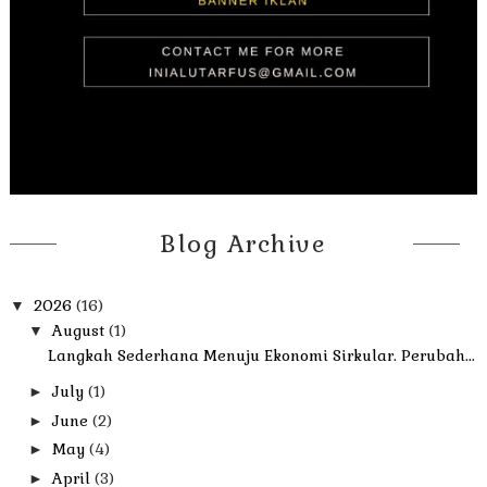
Blog Archive
2026
(16)
▼
August
(1)
▼
Langkah Sederhana Menuju Ekonomi Sirkular. Perubah...
July
(1)
►
June
(2)
►
May
(4)
►
April
(3)
►