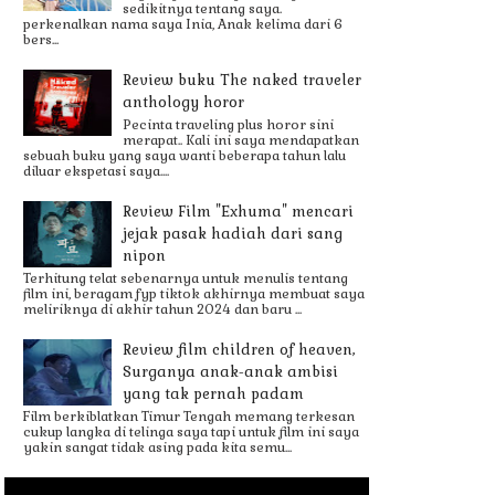
sedikitnya tentang saya.
perkenalkan nama saya Inia, Anak kelima dari 6
bers...
Review buku The naked traveler
anthology horor
Pecinta traveling plus horor sini
merapat.. Kali ini saya mendapatkan
sebuah buku yang saya wanti beberapa tahun lalu
diluar ekspetasi saya....
Review Film "Exhuma" mencari
jejak pasak hadiah dari sang
nipon
Terhitung telat sebenarnya untuk menulis tentang
film ini, beragam fyp tiktok akhirnya membuat saya
meliriknya di akhir tahun 2024 dan baru ...
Review film children of heaven,
Surganya anak-anak ambisi
yang tak pernah padam
Film berkiblatkan Timur Tengah memang terkesan
cukup langka di telinga saya tapi untuk film ini saya
yakin sangat tidak asing pada kita semu...