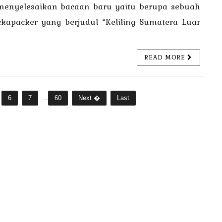
 menyelesaikan bacaan baru yaitu berupa sebuah
ckapacker yang berjudul “Keliling Sumatera Luar
READ MORE
6
7
...
60
Next �
Last