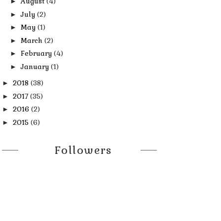
August
(4)
►
July
(2)
►
May
(1)
►
March
(2)
►
February
(4)
►
January
(1)
►
2018
(38)
►
2017
(35)
►
2016
(2)
►
2015
(6)
►
Followers