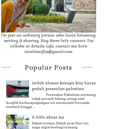
I'm just an ordinary person who loves browsing,
writing & sharing. Hey there let's connect. For
collabs or details info, contact me here
inialutarfus@gmail.com
Popular Posts
inilah alasan kenapa kita harus
peduli persoalan palestina
Persoalan Palestina memang
tidak pernah hilang, setiap saat
konflik berkenpanjangan ini memenuhi beranda
sosmed hingga ...
A little about me
Salam semua, Untuk post Hari ini
saya ingin berbagi tentang