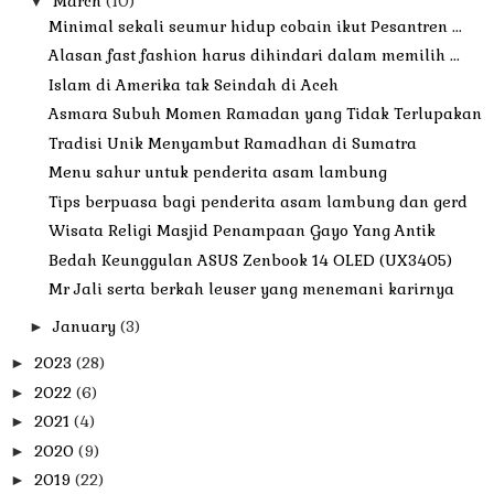
March
(10)
▼
Minimal sekali seumur hidup cobain ikut Pesantren ...
Alasan fast fashion harus dihindari dalam memilih ...
Islam di Amerika tak Seindah di Aceh
Asmara Subuh Momen Ramadan yang Tidak Terlupakan
Tradisi Unik Menyambut Ramadhan di Sumatra
Menu sahur untuk penderita asam lambung
Tips berpuasa bagi penderita asam lambung dan gerd
Wisata Religi Masjid Penampaan Gayo Yang Antik
Bedah Keunggulan ASUS Zenbook 14 OLED (UX3405)
Mr Jali serta berkah leuser yang menemani karirnya
January
(3)
►
2023
(28)
►
2022
(6)
►
2021
(4)
►
2020
(9)
►
2019
(22)
►