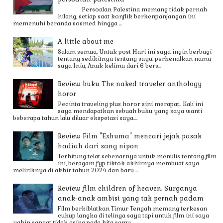
Persoalan Palestina memang tidak pernah
hilang, setiap saat konflik berkenpanjangan ini
memenuhi beranda sosmed hingga ...
A little about me
Salam semua, Untuk post Hari ini saya ingin berbagi
tentang sedikitnya tentang saya. perkenalkan nama
saya Inia, Anak kelima dari 6 bers...
Review buku The naked traveler anthology
horor
Pecinta traveling plus horor sini merapat.. Kali ini
saya mendapatkan sebuah buku yang saya wanti
beberapa tahun lalu diluar ekspetasi saya....
Review Film "Exhuma" mencari jejak pasak
hadiah dari sang nipon
Terhitung telat sebenarnya untuk menulis tentang film
ini, beragam fyp tiktok akhirnya membuat saya
meliriknya di akhir tahun 2024 dan baru ...
Review film children of heaven, Surganya
anak-anak ambisi yang tak pernah padam
Film berkiblatkan Timur Tengah memang terkesan
cukup langka di telinga saya tapi untuk film ini saya
yakin sangat tidak asing pada kita semu...