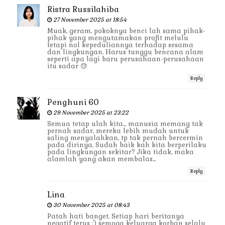
Ristra Russilahiba
27 November 2025 at 18:54
Muak, geram, pokoknya benci lah sama pihak-
pihak yang mengutamakan profit melulu
tetapi nol kepeduliannya terhadap sesama
dan lingkungan. Harus tunggu bencana alam
seperti apa lagi baru perusahaan-perusahaan
itu sadar 😓
Reply
Penghuni 60
29 November 2025 at 23:22
Semua tetap ulah kita... manusia memang tak
pernah sadar, mereka lebih mudah untuk
saling menyalahkan, tp tak pernah bercermin
pada dirinya. Sudah baik kah kita berperilaku
pada lingkungan sekitar? Jika tidak, maka
alamlah yang akan membalas...
Reply
Lina
30 November 2025 at 08:43
Patah hati banget. Setiap hari beritanya
negatif terus :') semoga keluarga korban selalu