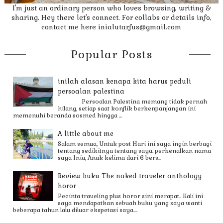
I'm just an ordinary person who loves browsing, writing &
sharing. Hey there let's connect. For collabs or details info,
contact me here inialutarfus@gmail.com
Popular Posts
inilah alasan kenapa kita harus peduli
persoalan palestina
Persoalan Palestina memang tidak pernah
hilang, setiap saat konflik berkenpanjangan ini
memenuhi beranda sosmed hingga ...
A little about me
Salam semua, Untuk post Hari ini saya ingin berbagi
tentang sedikitnya tentang saya. perkenalkan nama
saya Inia, Anak kelima dari 6 bers...
Review buku The naked traveler anthology
horor
Pecinta traveling plus horor sini merapat.. Kali ini
saya mendapatkan sebuah buku yang saya wanti
beberapa tahun lalu diluar ekspetasi saya....