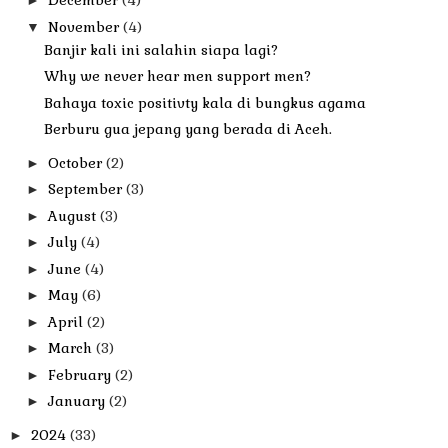
December
(4)
►
November
(4)
▼
Banjir kali ini salahin siapa lagi?
Why we never hear men support men?
Bahaya toxic positivty kala di bungkus agama
Berburu gua jepang yang berada di Aceh.
October
(2)
►
September
(3)
►
August
(3)
►
July
(4)
►
June
(4)
►
May
(6)
►
April
(2)
►
March
(3)
►
February
(2)
►
January
(2)
►
2024
(33)
►