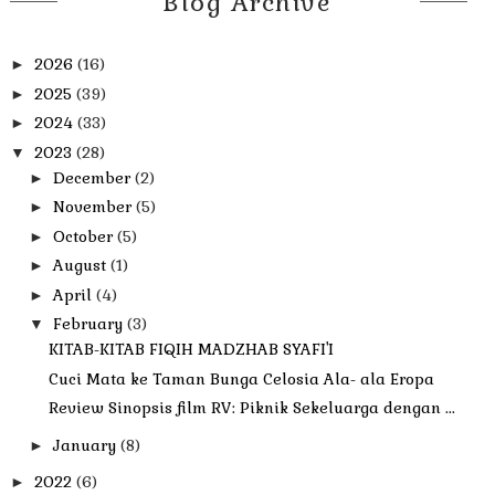
Blog Archive
2026
(16)
►
2025
(39)
►
2024
(33)
►
2023
(28)
▼
December
(2)
►
November
(5)
►
October
(5)
►
August
(1)
►
April
(4)
►
February
(3)
▼
KITAB-KITAB FIQIH MADZHAB SYAFI'I
Cuci Mata ke Taman Bunga Celosia Ala- ala Eropa
Review Sinopsis film RV: Piknik Sekeluarga dengan ...
January
(8)
►
2022
(6)
►