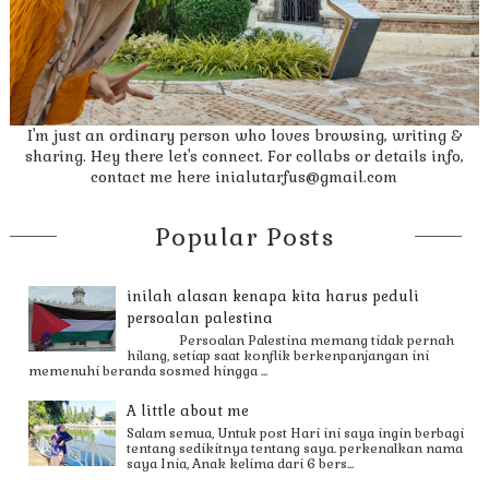
I'm just an ordinary person who loves browsing, writing &
sharing. Hey there let's connect. For collabs or details info,
contact me here inialutarfus@gmail.com
Popular Posts
inilah alasan kenapa kita harus peduli
persoalan palestina
Persoalan Palestina memang tidak pernah
hilang, setiap saat konflik berkenpanjangan ini
memenuhi beranda sosmed hingga ...
A little about me
Salam semua, Untuk post Hari ini saya ingin berbagi
tentang sedikitnya tentang saya. perkenalkan nama
saya Inia, Anak kelima dari 6 bers...