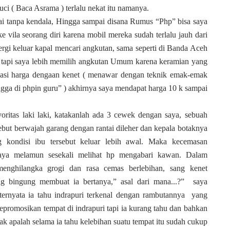
uci ( Baca Asrama ) terlalu nekat itu namanya.
tanpa kendala, Hingga sampai disana Rumus “Php” bisa saya
 vila seorang diri karena mobil mereka sudah terlalu jauh dari
ergi keluar kapal mencari angkutan, sama seperti di Banda Aceh
, tapi saya lebih memilih angkutan Umum karena keramian yang
oisasi harga dengaan kenet ( menawar dengan teknik emak-emak
ngga di phpin guru” ) akhirnya saya mendapat harga 10 k sampai
 laki laki, katakanlah ada 3 cewek dengan saya, sebuah
sebut berwajah garang dengan rantai dileher dan kepala botaknya
ng kondisi ibu tersebut keluar lebih awal. Maka kecemasan
saya melamun sesekali melihat hp mengabari kawan. Dalam
menghilangka grogi dan rasa cemas berlebihan, sang kenet
ing bingung membuat ia bertanya,” asal dari mana...?” saya
ernyata ia tahu indrapuri terkenal dengan rambutannya yang
epromosikan tempat di indrapuri tapi ia kurang tahu dan bahkan
k apalah selama ia tahu kelebihan suatu tempat itu sudah cukup