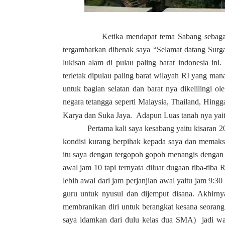
Ketika mendapat tema Sabang sebagai Pelab
tergambarkan dibenak saya “Selamat datang Surga
lukisan alam di pulau paling barat indonesia in
terletak dipulau paling barat wilayah RI yang mana
untuk bagian selatan dan barat nya dikelilingi o
negara tetangga seperti Malaysia, Thailand, Hingga
Karya dan Suka Jaya. Adapun Luas tanah nya yai
Pertama kali saya kesabang yaitu kisaran 2015 
kondisi kurang berpihak kepada saya dan memaksa
itu saya dengan tergopoh gopoh menangis dengan 
awal jam 10 tapi ternyata diluar dugaan tiba-tib
lebih awal dari jam perjanjian awal yaitu jam 9:30
guru untuk nyusul dan dijemput disana. Akhirn
membranikan diri untuk berangkat kesana seorang 
saya idamkan dari dulu kelas dua SMA) jadi wala