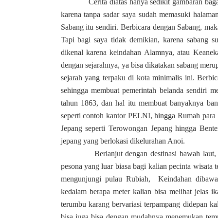
Cerita diatas hanya sedikit gambaran bagaima
karena tanpa sadar saya sudah memasuki halama
Sabang itu sendiri. Berbicara dengan Sabang, mak
Tapi bagi saya tidak demikian, karena sabang su
dikenal karena keindahan Alamnya, atau Keanek
dengan sejarahnya, ya bisa dikatakan sabang meru
sejarah yang terpaku di kota minimalis ini. Berb
sehingga membuat pemerintah belanda sendiri me
tahun 1863, dan hal itu membuat banyaknya bang
seperti contoh kantor PELNI, hingga Rumah para 
Jepang seperti Terowongan Jepang hingga Bente
jepang yang berlokasi dikelurahan Anoi.
Berlanjut dengan destinasi bawah laut, Sab
pesona yang luar biasa bagi kalian pecinta wisata t
mengunjungi pulau Rubiah, Keindahan dibawah
kedalam berapa meter kalian bisa melihat jelas i
terumbu karang bervariasi terpampang didepan k
bisa juga bisa dengan mudahnya menemukan tempat