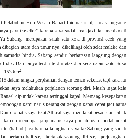
uhan Hub Wisata Bahari Internasional, lantas langsung
nya para traveller“ karena saya sudah majajaki dan menikmati
i. Ya Sabang merupakan salah satu kota di provinsi aceh yang
 dibagian utara dan timur nya dikelilingi oleh selat malaka dan
leh samudra hindia. Sabang sendiri berbatasan langsung dengan
 India. Dan hanya terdiri terdiri atas dua kecamatan yaitu Suka
2.
tu 153 km
dalam rangka perpisahan dengan teman sekelas, tapi kala itu
kan saya melakukan perjalanan seorang diri. Masih ingat kala
Ransel dipundak karena tertinggal kapal. Memang kesepakatan
a Rombongan kami harus berangkat dengan kapal cepat jadi harus
 Dan otomatis saya telat Alhasil saya mendapat pesan dari pihak
ya karena mendapat janji manis saya pun dengan modal nekat
diri (hal ini juga karena keinginan saya ke Sabang yang sudah
u pertama kali saya bertapak seorang diri saya perjuangkan.