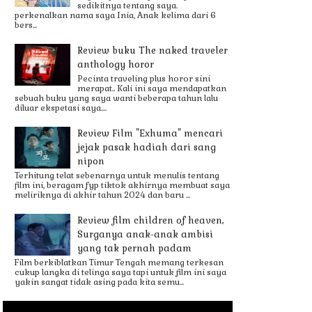
sedikitnya tentang saya.
perkenalkan nama saya Inia, Anak kelima dari 6
bers...
Review buku The naked traveler
anthology horor
Pecinta traveling plus horor sini
merapat.. Kali ini saya mendapatkan
sebuah buku yang saya wanti beberapa tahun lalu
diluar ekspetasi saya....
Review Film "Exhuma" mencari
jejak pasak hadiah dari sang
nipon
Terhitung telat sebenarnya untuk menulis tentang
film ini, beragam fyp tiktok akhirnya membuat saya
meliriknya di akhir tahun 2024 dan baru ...
Review film children of heaven,
Surganya anak-anak ambisi
yang tak pernah padam
Film berkiblatkan Timur Tengah memang terkesan
cukup langka di telinga saya tapi untuk film ini saya
yakin sangat tidak asing pada kita semu...