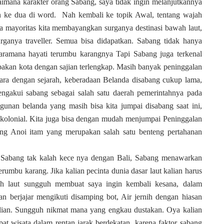
na karakter orang Sabang, saya tidak ingin melanjutkannya
n ke dua di word. Nah kembali ke topik Awal, tentang wajah
a mayoritas kita membayangkan surganya destinasi bawah laut,
rganya traveller. Semua bisa didapatkan. Sabang tidak hanya
aramana hayati terumbu karangnya Tapi Sabang juga terkenal
pakan kota dengan sajian terlengkap. Masih banyak peninggalan
icara dengan sejarah, keberadaan Belanda disabang cukup lama,
ngakui sabang sebagai salah satu daerah pemerintahnya pada
unan belanda yang masih bisa kita jumpai disabang saat ini,
kolonial. Kita juga bisa dengan mudah menjumpai Peninggalan
ng Anoi itam yang merupakan salah satu benteng pertahanan
ang tak kalah kece nya dengan Bali, Sabang menawarkan
erumbu karang. Jika kalian pecinta dunia dasar laut kalian harus
 laut sungguh membuat saya ingin kembali kesana, dalam
kan berjajar mengikuti disamping bot, Air jernih dengan hiasan
alian. Sungguh nikmat mana yang engkau dustakan. Oya kalian
 wisata dalam rentan jarak berdekatan, karena faktor sabang