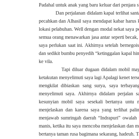
Padahal untuk anak yang baru keluar dari penjara s
Dan perjalanan didalam kapal terlihat santai 
pecahkan dan Alhasil saya mendapat kabar harus ke
lokasi pelabuhan. Well dengan modal nekat saya p
semua orang menawarkan jasa antar seperti becak
saya perlukan saat ini. Akhirnya setelah berneg
dan sedikit bumbu penyedih “ketinggalan kapal hi
ke vila.
Tapi diluar dugaan didalam mobil mayoritas
ketakutan menyelimuti saya lagi Apalagi kenet ter
mengkilat dibiaskan sang surya, saya terbaya
menyelimuti saya. Akhirnya didalam perjalan 
kesunyian mobil saya sesekali bertanya untu 
menjelaskan dan karena saya yang terlihat pal
menjawab sumringah daerah “Indrapuri” owalah t
manis, ketika itu saya mencoba menjelaskan dan m
bertanya taman rusa bagimana sekarang, hadeuh. Ta