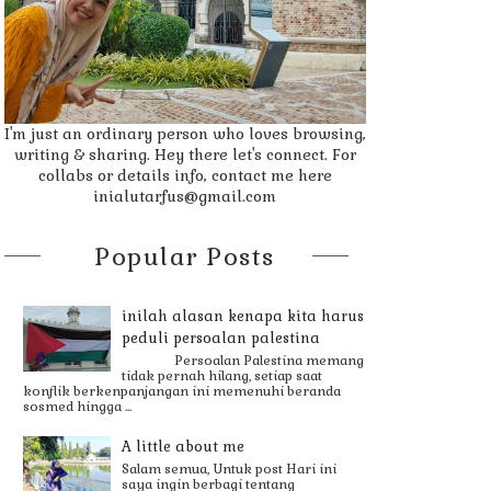
I'm just an ordinary person who loves browsing,
writing & sharing. Hey there let's connect. For
collabs or details info, contact me here
inialutarfus@gmail.com
Popular Posts
inilah alasan kenapa kita harus
peduli persoalan palestina
Persoalan Palestina memang
tidak pernah hilang, setiap saat
konflik berkenpanjangan ini memenuhi beranda
sosmed hingga ...
A little about me
Salam semua, Untuk post Hari ini
saya ingin berbagi tentang